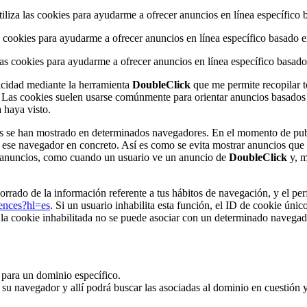
tiliza las cookies para ayudarme a ofrecer anuncios en línea específico b
as cookies para ayudarme a ofrecer anuncios en línea específico basado en
 las cookies para ayudarme a ofrecer anuncios en línea específico basado 
icidad mediante la herramienta
DoubleClick
que me permite recopilar t
. Las cookies suelen usarse comúnmente para orientar anuncios basados 
 haya visto.
os se han mostrado en determinados navegadores. En el momento de pub
se navegador en concreto. Así es como se evita mostrar anuncios que 
 de anuncios, como cuando un usuario ve un anuncio de
DoubleClick
y, m
rado de la información referente a tus hábitos de navegación, y el perf
rences?hl=es
. Si un usuario inhabilita esta función, el ID de cookie úni
a cookie inhabilitada no se puede asociar con un determinado navegad
r para un dominio específico.
e su navegador y allí podrá buscar las asociadas al dominio en cuestión 