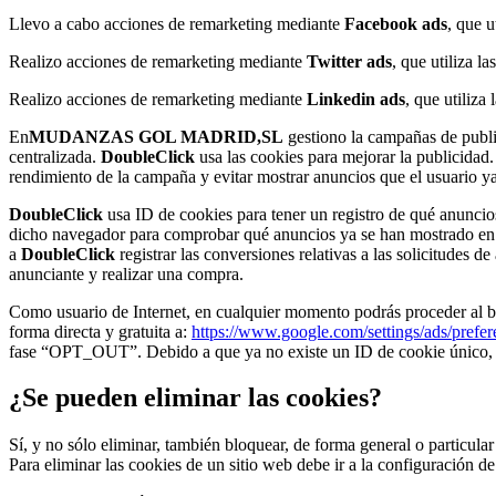
Llevo a cabo acciones de remarketing mediante
Facebook ads
, que u
Realizo acciones de remarketing mediante
Twitter ads
, que utiliza l
Realizo acciones de remarketing mediante
Linkedin
ads
, que utiliza
En
MUDANZAS GOL MADRID,SL
gestiono la campañas de publ
centralizada.
DoubleClick
usa las cookies para mejorar la publicidad
rendimiento de la campaña y evitar mostrar anuncios que el usuario ya
DoubleClick
usa ID de cookies para tener un registro de qué anunci
dicho navegador para comprobar qué anuncios ya se han mostrado en e
a
DoubleClick
registrar las conversiones relativas a las solicitudes
anunciante y realizar una compra.
Como usuario de Internet, en cualquier momento podrás proceder al bor
forma directa y gratuita a:
https://www.google.com/settings/ads/prefe
fase “OPT_OUT”. Debido a que ya no existe un ID de cookie único, l
¿Se pueden eliminar las cookies?
Sí, y no sólo eliminar, también bloquear, de forma general o particula
Para eliminar las cookies de un sitio web debe ir a la configuración d