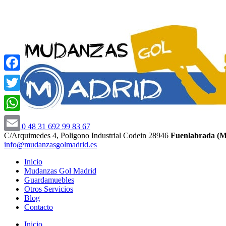
Facebook
Twitter
WhatsApp
911 10 48 31
692 99 83 67
C/Arquimedes 4, Poligono Industrial Codein 28946
Fuenlabrada (M
Email
info@mudanzasgolmadrid.es
Inicio
Mudanzas Gol Madrid
Guardamuebles
Otros Servicios
Blog
Contacto
Inicio