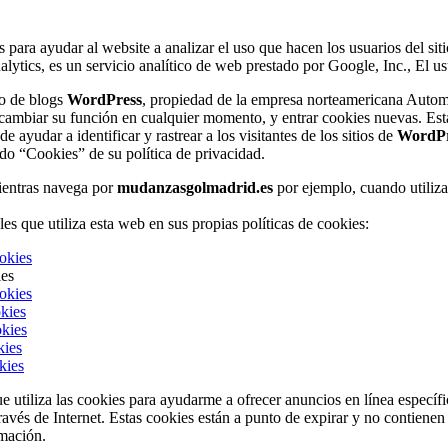
s para ayudar al website a analizar el uso que hacen los usuarios del si
nalytics, es un servicio analítico de web prestado por Google, Inc., El 
to de blogs
WordPress
, propiedad de la empresa norteamericana Automatt
 cambiar su función en cualquier momento, y entrar cookies nuevas. Est
e ayudar a identificar y rastrear a los visitantes de los sitios de
WordPr
ado “Cookies” de su política de privacidad.
ientras navega por
mudanzasgolmadrid.es
por ejemplo, cuando utiliza
es que utiliza esta web en sus propias políticas de cookies:
ookies
ies
ookies
okies
okies
kies
kies
ue utiliza las cookies para ayudarme a ofrecer anuncios en línea específi
ravés de Internet. Estas cookies están a punto de expirar y no contienen
mación.